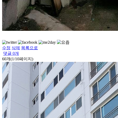
수정
삭제
목록으로
댓글
0
개
60개(1/10페이지)