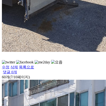
수정
삭제
목록으로
댓글
0
개
60개(7/10페이지)