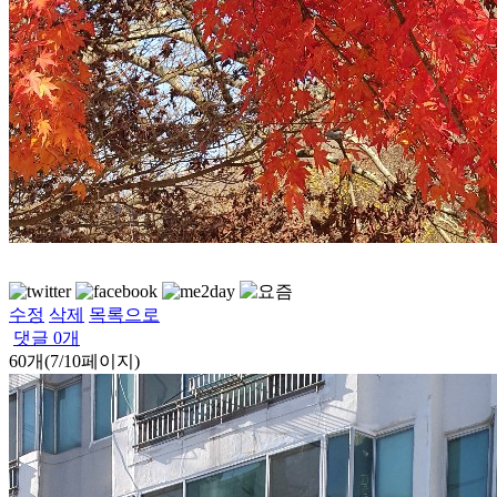
수정
삭제
목록으로
댓글
0
개
60개(7/10페이지)