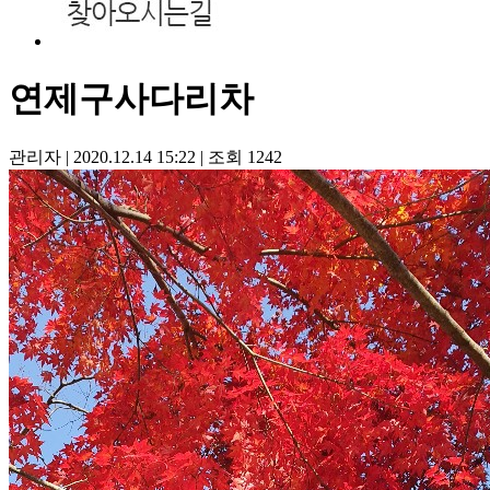
연제구사다리차
관리자
|
2020.12.14 15:22
|
조회
1242