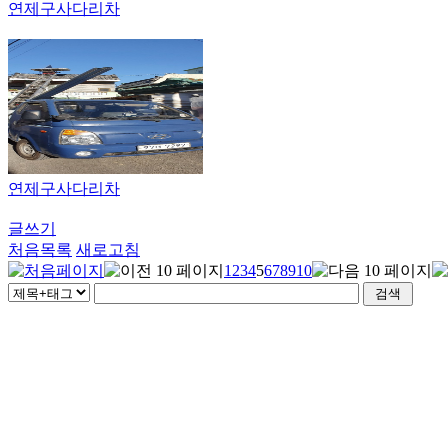
연제구사다리차
연제구사다리차
글쓰기
처음목록
새로고침
1
2
3
4
5
6
7
8
9
10