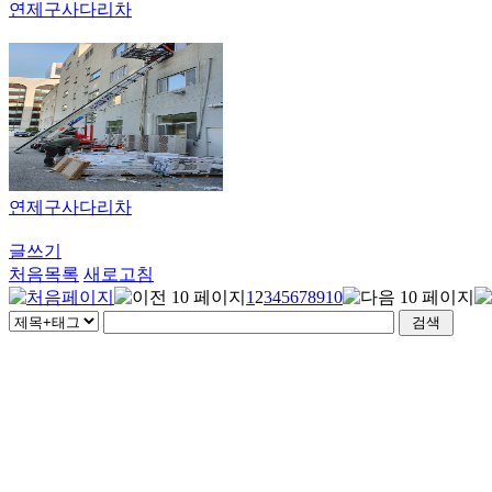
연제구사다리차
연제구사다리차
글쓰기
처음목록
새로고침
1
2
3
4
5
6
7
8
9
10